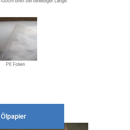
 100cm breit bei beliebiger Länge.
PE Folien
Ölpapier