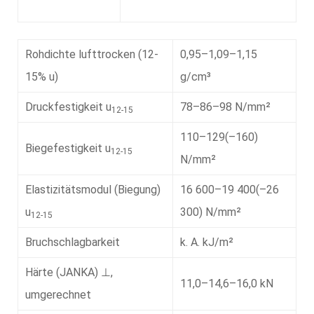
Rohdichte lufttrocken (12-
0,95–1,09–1,15
15% u)
g/cm³
Druckfestigkeit u
78–86–98 N/mm²
12-15
110–129(–160)
Biegefestigkeit u
12-15
N/mm²
Elastizitätsmodul (Biegung)
16 600–19 400(–26
u
300) N/mm²
12-15
Bruchschlagbarkeit
k. A. kJ/m²
Härte (JANKA) ⊥,
11,0–14,6–16,0 kN
umgerechnet