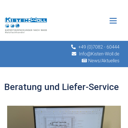
+49 (0)7082 - 60444
Info@Kisten-Woll.de
News/Aktuelles
Beratung und Liefer-Service
 Liefer-Service