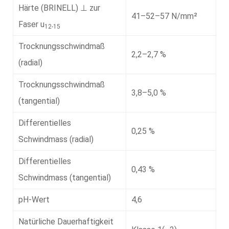
Härte (BRINELL) ⊥ zur
41–52–57 N/mm²
Faser u
12-15
Trocknungsschwindmaß
2,2–2,7 %
(radial)
Trocknungsschwindmaß
3,8–5,0 %
(tangential)
Differentielles
0,25 %
Schwindmass (radial)
Differentielles
0,43 %
Schwindmass (tangential)
pH-Wert
4,6
Natürliche Dauerhaftigkeit