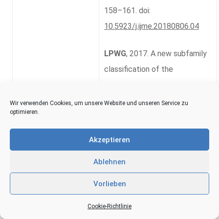
158–161. doi:
10.5923/j.ijme.20180806.04
LPWG
, 2017. A new subfamily
classification of the
Leguminosae based on a
taxonomically comprehensive
Wir verwenden Cookies, um unsere Website und unseren Service zu
optimieren.
phylogeny. Taxon, 66(1):44-77;
DOI:
Akzeptieren
https://doi.org/10.12705/661.3
Ablehnen
Mainieri, C. & Chimelo Perez,
Vorlieben
J.
, 1989. Fichas de
Caracteristicas das Madeiras
Cookie-Richtlinie