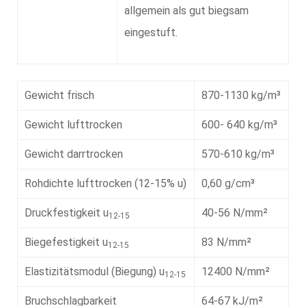
allgemein als gut biegsam
eingestuft.
Gewicht frisch
870-1130 kg/m³
Gewicht lufttrocken
600- 640 kg/m³
Gewicht darrtrocken
570-610 kg/m³
Rohdichte lufttrocken (12-15% u)
0,60 g/cm³
Druckfestigkeit u
40-56 N/mm²
12-15
Biegefestigkeit u
83 N/mm²
12-15
Elastizitätsmodul (Biegung) u
12400 N/mm²
12-15
Bruchschlagbarkeit
64-67 kJ/m²