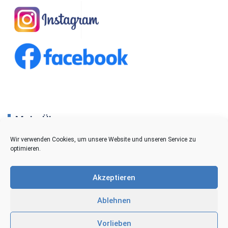
Mehr Über…
Wir verwenden Cookies, um unsere Website und unseren Service zu
Impressum
optimieren.
Privatsphäre und Datenschutz
Akzeptieren
Cookie-Richtlinien
Ablehnen
Kontakt
Vorlieben