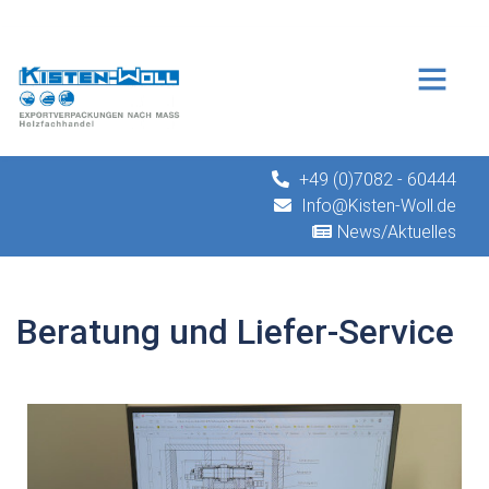
+49 (0)7082 - 60444
Info@Kisten-Woll.de
News/Aktuelles
Beratung und Liefer-Service
 Liefer-Service