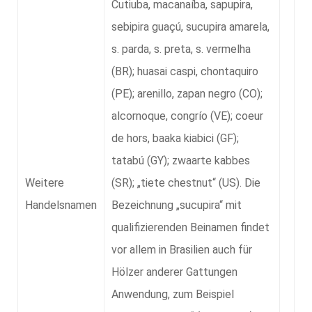
Cutiuba, macanaíba, sapupira,
sebipira guaçú, sucupira amarela,
s. parda, s. preta, s. vermelha
(BR); huasai caspi, chontaquiro
(PE); arenillo, zapan negro (CO);
alcornoque, congrío (VE); coeur
de hors, baaka kiabici (GF);
tatabú (GY); zwaarte kabbes
Weitere
(SR); „tiete chestnut“ (US). Die
Handelsnamen
Bezeichnung „sucupira“ mit
qualifizierenden Beinamen findet
vor allem in Brasilien auch für
Hölzer anderer Gattungen
Anwendung, zum Beispiel