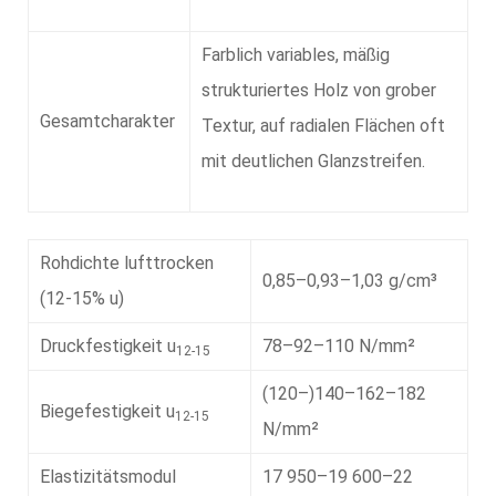
Farblich variables, mäßig
strukturiertes Holz von grober
Gesamtcharakter
Textur, auf radialen Flächen oft
mit deutlichen Glanzstreifen.
Rohdichte lufttrocken
0,85–0,93–1,03 g/cm³
(12-15% u)
Druckfestigkeit u
78–92–110 N/mm²
12-15
(120–)140–162–182
Biegefestigkeit u
12-15
N/mm²
Elastizitätsmodul
17 950–19 600–22