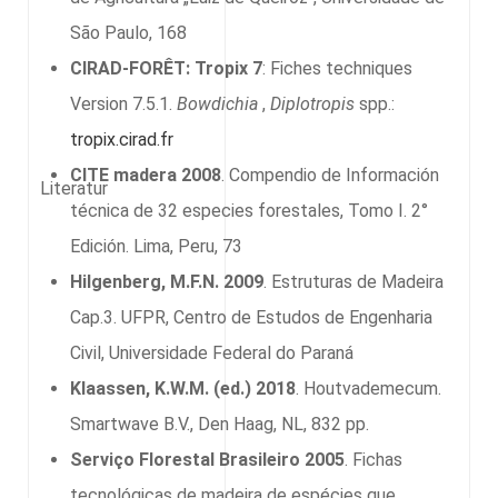
São Paulo, 168
CIRAD-FORÊT: Tropix 7
: Fiches techniques
Version 7.5.1.
Bowdichia
,
Diplotropis
spp.:
tropix.cirad.fr
CITE madera 2008
. Compendio de Información
Literatur
técnica de 32 especies forestales, Tomo I. 2°
Edición. Lima, Peru, 73
Hilgenberg, M.F.N. 2009
. Estruturas de Madeira
Cap.3. UFPR, Centro de Estudos de Engenharia
Civil, Universidade Federal do Paraná
Klaassen, K.W.M. (ed.) 2018
. Houtvademecum.
Smartwave B.V., Den Haag, NL, 832 pp.
Serviço Florestal Brasileiro 2005
. Fichas
tecnológicas de madeira de espécies que