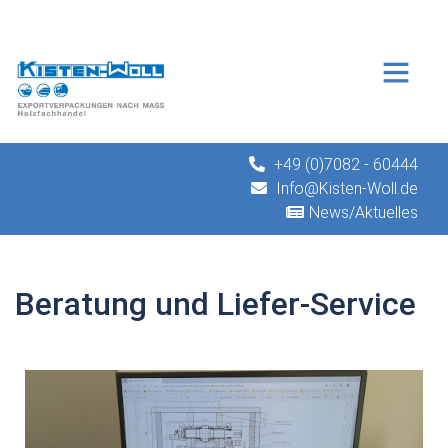
+49 (0)7082 - 60444
Info@Kisten-Woll.de
News/Aktuelles
Beratung und Liefer-Service
 Liefer-Service