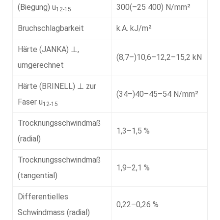
(Biegung) u
300(–25 400) N/mm²
12-15
Bruchschlagbarkeit
k.A. kJ/m²
Härte (JANKA) ⊥,
(8,7–)10,6–12,2–15,2 kN
umgerechnet
Härte (BRINELL) ⊥ zur
(34–)40–45–54 N/mm²
Faser u
12-15
Trocknungsschwindmaß
1,3–1,5 %
(radial)
Trocknungsschwindmaß
1,9–2,1 %
(tangential)
Differentielles
0,22–0,26 %
Schwindmass (radial)