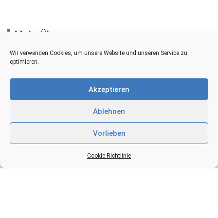
Mehr Über…
Wir verwenden Cookies, um unsere Website und unseren Service zu
Impressum
optimieren.
Privatsphäre und Datenschutz
Akzeptieren
Cookie-Richtlinien
Ablehnen
Kontakt
Vorlieben
+49 (0)7082 - 60444
Cookie-Richtlinie
Info@Kisten-Woll.de
Kisten-Woll oHG Grenzsägmühle 9 - 75210 Keltern-
Niebelsbach