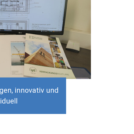
en, innovativ und
iduell