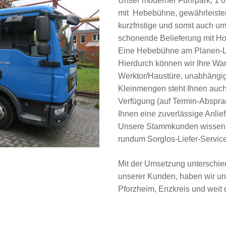
Unser moderner Fuhrpark, 1 o
mit Hebebühne, gewährleisten 
kurzfristige und somit auch u
schonende Belieferung mit Holz
Eine Hebebühne am Planen-LK
Hierdurch können wir Ihre War
Werktor/Haustüre, unabhängig
Kleinmengen steht Ihnen auc
Verfügung (auf Termin-Absprac
Ihnen eine zuverlässige Anli
Unsere Stammkunden wissen u
rundum Sorglos-Liefer-Servic
Mit der Umsetzung unterschie
unserer Kunden, haben wir uns
Pforzheim, Enzkreis und weit 