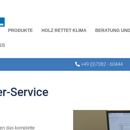
PRODUKTE
HOLZ RETTET KLIMA
BERATUNG UND
+49 (0)7082 - 60444
er-Service
nen das komplette