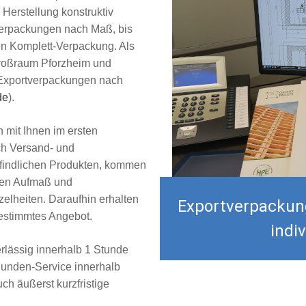
 Herstellung konstruktiv
verpackungen nach Maß, bis
en Komplett-Verpackung. Als
Großraum Pforzheim und
e Exportverpackungen nach
de
).
h mit Ihnen im ersten
ch Versand- und
findlichen Produkten, kommen
hmen Aufmaß und
zelheiten. Daraufhin erhalten
Exportverpackung
bgestimmtes Angebot.
indiv
rlässig innerhalb 1 Stunde
Kunden-Service innerhalb
ch äußerst kurzfristige