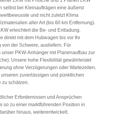
ffener LKW mit Pritsche und 1 Planen LKW
selbst bei Kleinaufträgen eine äußerst
mweltbewusste und nicht zuletzt Klima
materialien aller Art (bis 60 km Entfernung).
W erleichtert die Be- und Entladung.
e direkt mit dem Hubwagen bis vor Ihr
 von der Schwere, ausliefern. Für
h unser PKW-Anhänger mit Planenaufbau zur
he). Unsere hohe Flexibilität gewährleistet
eferung ohne Verzögerungen oder Wartezeiten.
nseren zuverlässigen und pünktlichen
e zu schätzen.
dlicher Erfordernissen und Ansprüchen
 so zu einer marktführenden Position in
darüber hinaus, weiterentwickelt.