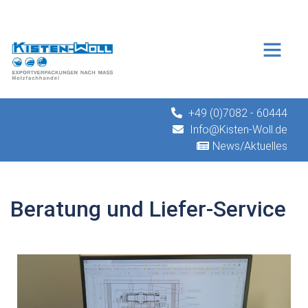
+49 (0)7082 - 60444
Info@Kisten-Woll.de
News/Aktuelles
Beratung und Liefer-Service
 Liefer-Service