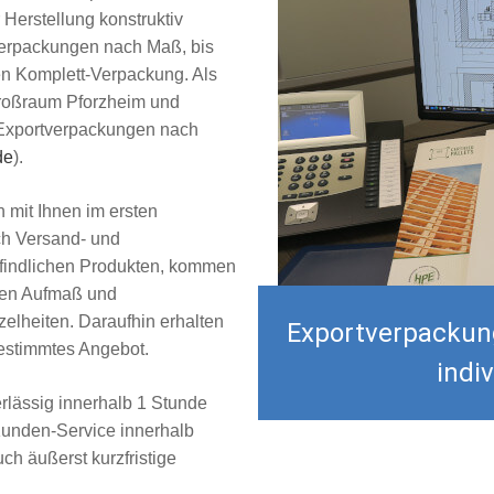
 Herstellung konstruktiv
verpackungen nach Maß, bis
en Komplett-Verpackung. Als
Großraum Pforzheim und
e Exportverpackungen nach
de
).
h mit Ihnen im ersten
ch Versand- und
findlichen Produkten, kommen
hmen Aufmaß und
zelheiten. Daraufhin erhalten
Exportverpackung
bgestimmtes Angebot.
indiv
rlässig innerhalb 1 Stunde
Kunden-Service innerhalb
ch äußerst kurzfristige