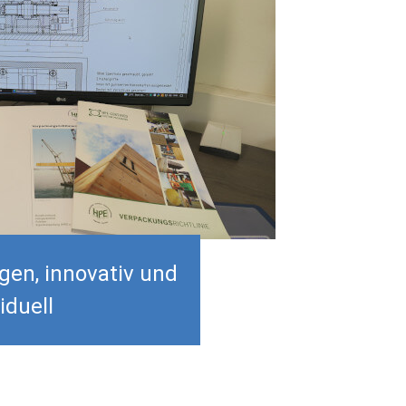
en, innovativ und
iduell