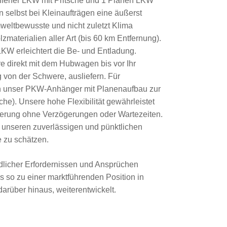
ffener LKW mit Pritsche und 1 Planen LKW
selbst bei Kleinaufträgen eine äußerst
mweltbewusste und nicht zuletzt Klima
materialien aller Art (bis 60 km Entfernung).
W erleichtert die Be- und Entladung.
e direkt mit dem Hubwagen bis vor Ihr
 von der Schwere, ausliefern. Für
h unser PKW-Anhänger mit Planenaufbau zur
he). Unsere hohe Flexibilität gewährleistet
eferung ohne Verzögerungen oder Wartezeiten.
nseren zuverlässigen und pünktlichen
e zu schätzen.
dlicher Erfordernissen und Ansprüchen
 so zu einer marktführenden Position in
darüber hinaus, weiterentwickelt.