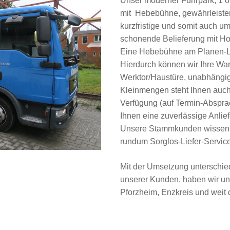
Unser moderner Fuhrpark, 1 o
mit Hebebühne, gewährleisten 
kurzfristige und somit auch u
schonende Belieferung mit Holz
Eine Hebebühne am Planen-LK
Hierdurch können wir Ihre War
Werktor/Haustüre, unabhängig
Kleinmengen steht Ihnen auc
Verfügung (auf Termin-Absprac
Ihnen eine zuverlässige Anli
Unsere Stammkunden wissen u
rundum Sorglos-Liefer-Servic
Mit der Umsetzung unterschie
unserer Kunden, haben wir uns
Pforzheim, Enzkreis und weit 