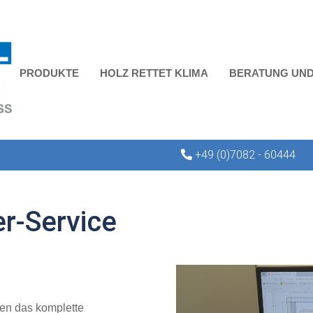
PRODUKTE
HOLZ RETTET KLIMA
BERATUNG UND
+49 (0)7082 - 60444
er-Service
nen das komplette