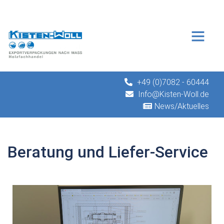
+49 (0)7082 - 60444
Info@Kisten-Woll.de
News/Aktuelles
Beratung und Liefer-Service
 Liefer-Service